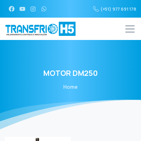
(+51) 977 691 178
MOTOR
DM250
Home