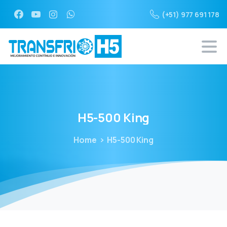
(+51) 977 691 178
H5-500
King
Home
H5-500 King