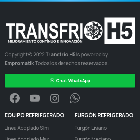
Copyright © 2022
Transfrio H5
Is powered by
Empromatik
Todos los derechos reservados.
Chat WhatsApp
EQUIPO
REFRIFGERADO
FURGÓN
REFRIGERADO
Línea Acoplado Slim
Furgón Liviano
Línea Acoplado Max
Furgón Mediano