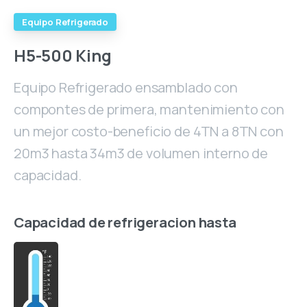
Equipo Refrigerado
H5-500
King
Equipo Refrigerado ensamblado con
compontes de primera, mantenimiento con
un mejor costo-beneficio de 4TN a 8TN con
20m3 hasta 34m3 de volumen interno de
capacidad.
Capacidad
de
refrigeracion
hasta