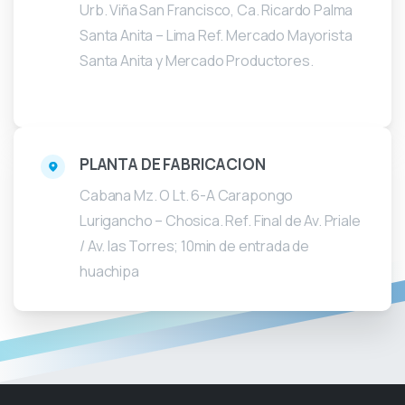
Urb. Viña San Francisco, Ca. Ricardo Palma
Santa Anita – Lima Ref. Mercado Mayorista
Santa Anita y Mercado Productores.
PLANTA DE FABRICACION
Cabana Mz. O Lt. 6-A Carapongo
Lurigancho – Chosica. Ref. Final de Av. Priale
/ Av. las Torres; 10min de entrada de
huachipa