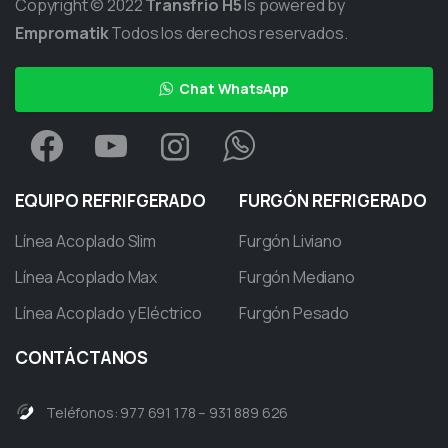
Copyright © 2022
Transfrio H5
Is powered by
Empromatik
Todos los derechos reservados.
Chat WhatsApp
EQUIPO
REFRIFGERADO
FURGÓN
REFRIGERADO
Línea Acoplado Slim
Furgón Liviano
Línea Acoplado Max
Furgón Mediano
Línea Acoplado y Eléctrico
Furgón Pesado
CONTÁCTANOS
Teléfonos: 977 691 178 – 931 889 626