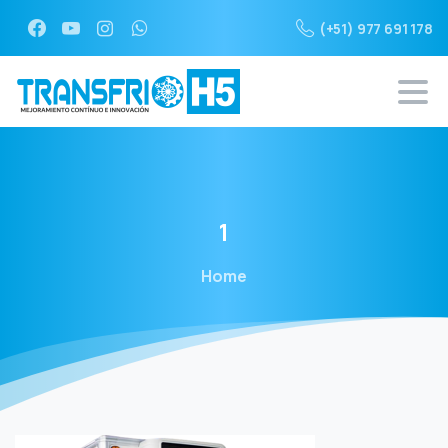
(+51) 977 691 178
1
Home