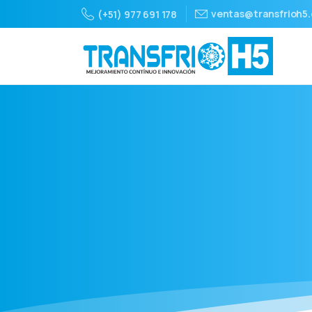
ventas@transfrioh5
(+51) 977 691 178