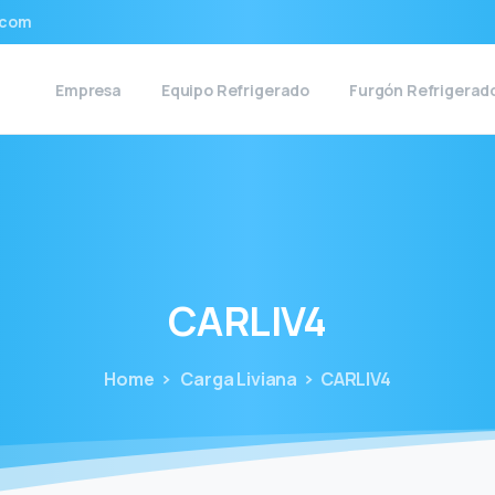
.com
Empresa
Equipo Refrigerado
Furgón Refrigerad
CARLIV4
Home
Carga Liviana
CARLIV4