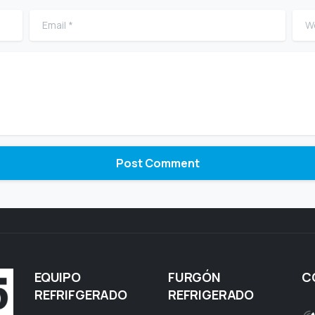
Email
*
Web
EQUIPO
FURGÓN
C
REFRIFGERADO
REFRIGERADO