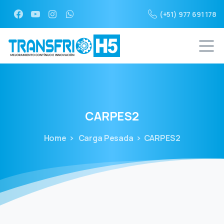
(+51) 977 691 178
CARPES2
Home
Carga Pesada
CARPES2