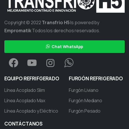
Copyright © 2022
Transfrio H5
Is powered by
Empromatik
Todos los derechos reservados.
Chat WhatsApp
EQUIPO
REFRIFGERADO
FURGÓN
REFRIGERADO
Línea Acoplado Slim
Furgón Liviano
Línea Acoplado Max
Furgón Mediano
Línea Acoplado y Eléctrico
Furgón Pesado
CONTÁCTANOS