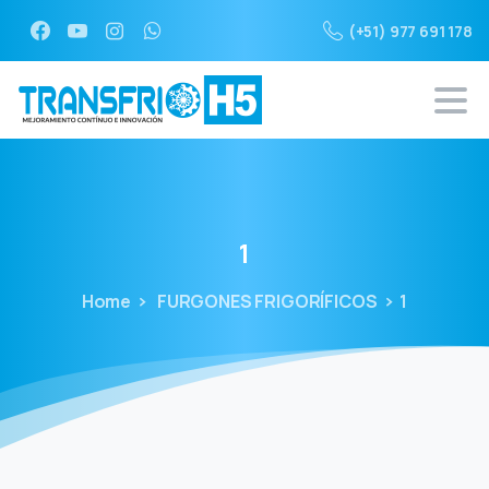
(+51) 977 691 178
1
Home
FURGONES FRIGORÍFICOS
1