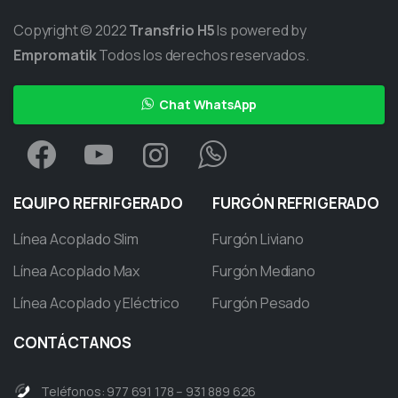
Copyright © 2022
Transfrio H5
Is powered by
Empromatik
Todos los derechos reservados.
Chat WhatsApp
EQUIPO
REFRIFGERADO
FURGÓN
REFRIGERADO
Línea Acoplado Slim
Furgón Liviano
Línea Acoplado Max
Furgón Mediano
Línea Acoplado y Eléctrico
Furgón Pesado
CONTÁCTANOS
Teléfonos: 977 691 178 – 931 889 626