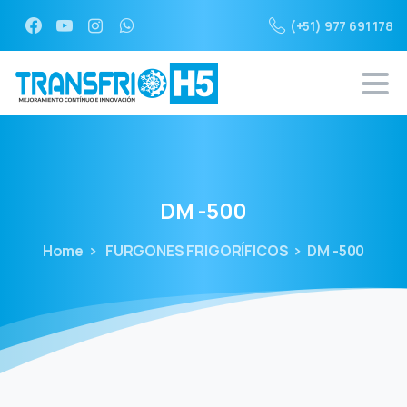
(+51) 977 691 178
DM
-500
Home
FURGONES FRIGORÍFICOS
DM -500