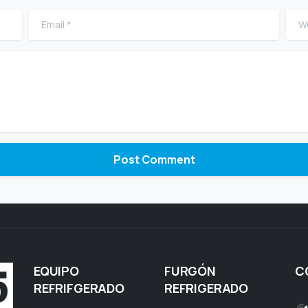
Email
*
Web
EQUIPO
FURGÓN
C
REFRIFGERADO
REFRIGERADO