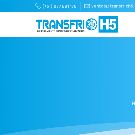
ventas@transfrioh5
(+51) 977 691 178