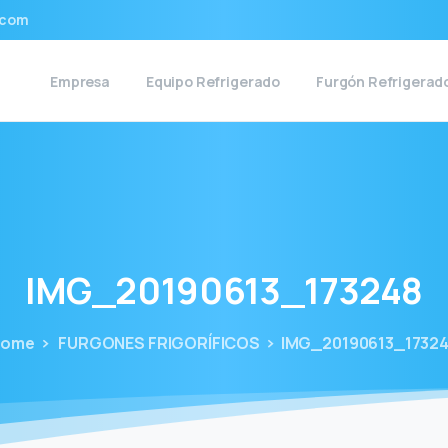
.com
Empresa
Equipo Refrigerado
Furgón Refrigerad
IMG_20190613_173248
Home
FURGONES FRIGORÍFICOS
IMG_20190613_1732