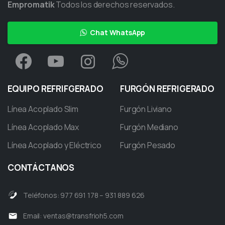
Empromatik
Todos los derechos reservados.
Chat WhatsApp
EQUIPO
REFRIFGERADO
FURGÓN
REFRIGERADO
Línea Acoplado Slim
Furgón Liviano
Línea Acoplado Max
Furgón Mediano
Línea Acoplado y Eléctrico
Furgón Pesado
CONTÁCTANOS
Teléfonos: 977 691 178 – 931 889 626
Email:
ventas@transfrioh5.com