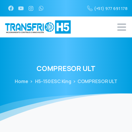
(+51) 977 691 178
COMPRESOR
ULT
Home
H5-150 ESC King
COMPRESOR ULT