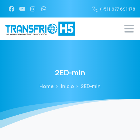
(+51) 977 691 178
2ED-min
Home
Inicio
2ED-min