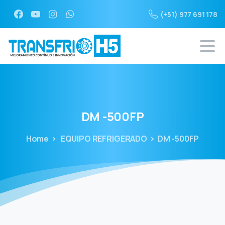
(+51) 977 691 178
DM
-500FP
Home
EQUIPO REFRIGERADO
DM -500FP